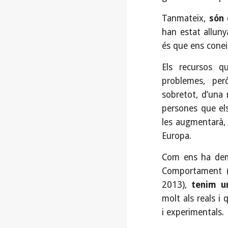
Tanmateix,
són d
han estat alluny
és que ens conei
Els recursos q
problemes, pe
sobretot, d’una 
persones que el
les augmentarà, 
Europa.
Com ens ha demo
Comportament 
2013),
tenim u
molt als reals i
i experimentals.