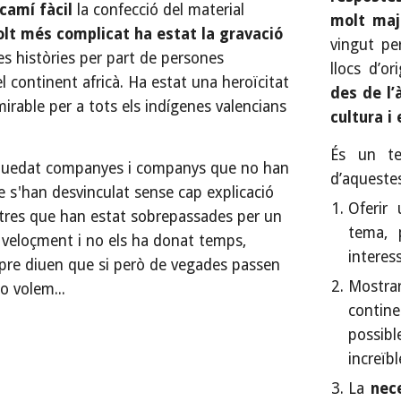
camí fàcil
la confecció del material
molt maj
lt més complicat ha estat la gravació
vingut pe
es històries per part de persones
llocs d’o
l continent africà. Ha estat una heroïcitat
des de l’
irable per a tots els indígenes valencians
cultura i
És un te
 quedat companyes i companys que no han
d’aquestes
s'han desvinculat sense cap explicació
Oferir
altres que han estat sobrepassades per un
tema, 
 veloçment i no els ha donat temps,
interes
pre diuen que si però de vegades passen
Mostrar
o volem...
conti
possib
increïb
La
nece