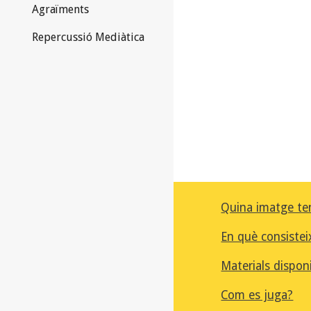
Agraïments
Repercussió Mediàtica
Quina imatge ten
En què consistei
Materials dispon
Com es juga?