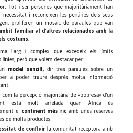
or.
Tot i ser persones que majoritàriament han
r necessitat i reconeixen les penúries dels seus
rigen, proliferen un mosaic de paraules que van
àmbit familiar al d’altres relacionades amb la
 els costums
.
ma llarg i complex que excedeix els límits
 línies, però que volem destacar per:
 un
model senzill,
dir tres paraules sobre un
per a poder traure després molta informació
sant.
 com la percepció majoritària de «pobresa» d’un
nent està molt arrelada quan Àfrica és
lement el
continent més ric
amb unes reserves
les de molts productes.
ssitat de confluir
la comunitat receptora amb