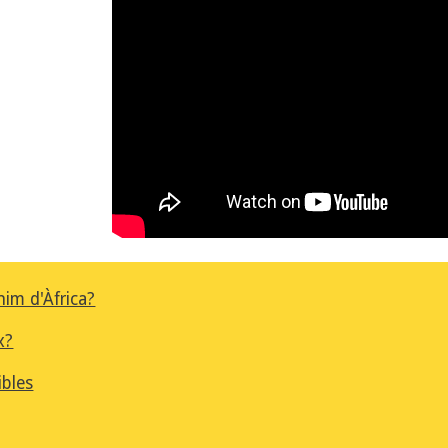
im d'Àfrica?
x?
ibles