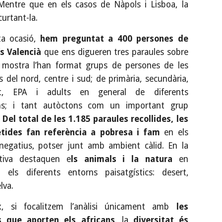
entre que en els casos de Nàpols i Lisboa, la
curtant-la.
ta ocasió,
hem preguntat a 400 persones de
ís Valencià
que ens digueren tres paraules sobre
a mostra l’han format grups de persones de les
 del nord, centre i sud; de primària, secundària,
tat, EPA i adults en general de diferents
ons; i tant autòctons com un important grup
.
Del total de les 1.185 paraules recollides, les
tides fan referència a pobresa i fam
en els
negatius, potser junt amb ambient càlid. En la
itiva destaquen e
ls animals i la natura
en
i els diferents entorns paisatgístics: desert,
lva.
x, si focalitzem l’anàlisi únicament amb
les
s que aporten els africans
, la
diversitat és