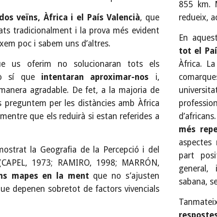
855 km. M
os veïns, Àfrica i el País Valencià
, que
redueix, a
ats tradicionalment i la prova més evident
En aques
xem poc i sabem uns d’altres.
tot el Pa
ue us oferim no solucionaran tots els
Àfrica. L
rò sí que
intentaran aproximar-nos
i,
comarques
manera agradable. De fet, a la majoria de
universi
s preguntem per les distàncies amb Àfrica
professi
mentre que els reduirà si estan referides a
d’africans
més repe
aspectes 
strat la Geografia de la Percepció i del
part pos
(CAPEL, 1973; RAMIRO, 1998; MARRÓN,
general, 
ns mapes en la ment
que no s’ajusten
sabana, se
 que depenen sobretot de factors vivencials
Tanmatei
resposte